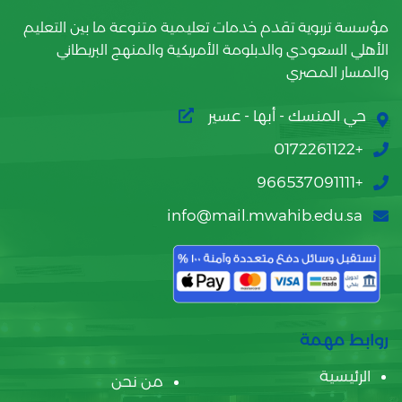
مؤسسة تربوية تقدم خدمات تعليمية متنوعة ما بين التعليم
الأهلي السعودي والدبلومة الأمريكية والمنهج البريطاني
والمسار المصري
حي المنسك - أبها - عسير
+0172261122
+966537091111
info@mail.mwahib.edu.sa
روابط مهمة
الرئيسية
من نحن