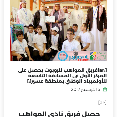
[:ar]فريق المواهب للروبوت يحصل على
المركز الأول في المسابقة التاسعة
للأولمبياد الوطني بمنطقة عسير[:]
16 ديسمبر 2017
[:ar]
حصل فريق نادي المواهب