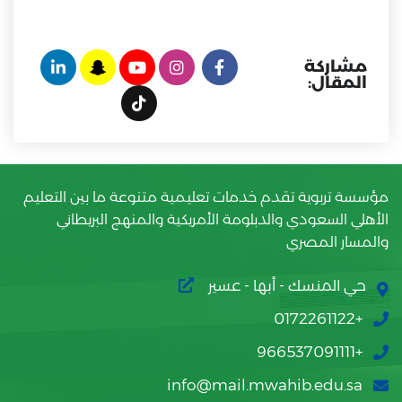
مشاركة
المقال:
مؤسسة تربوية تقدم خدمات تعليمية متنوعة ما بين التعليم
الأهلي السعودي والدبلومة الأمريكية والمنهج البريطاني
والمسار المصري
حي المنسك - أبها - عسير
+0172261122
+966537091111
info@mail.mwahib.edu.sa