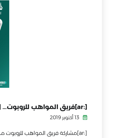
[:ar]فريق المواهب للروبوت… [:]
13 أكتوبر 2019
[:ar]‏مشاركة فريق المواهب للروبوت ممثل لشركة مواهب التربية للتعليم والتدريب