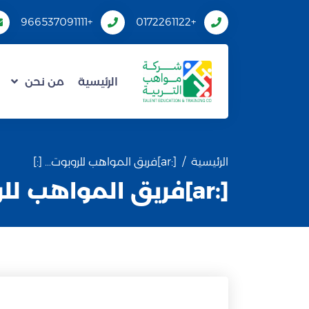
+966537091111
+0172261122
الرئيسية
من نحن
الرئيسية
[:ar]فريق المواهب للروبوت… [:]
[:ar]فريق المواهب للروبوت… [:]