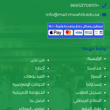
+966537091111
info@mail.mwahib.edu.sa
روابط مهمة
الرئيسية
من نحن
مدارسنا
أخبارنا
الصور
الفيديوهات
إصداراتنا
الجولات الإفتراضية
تسجيل الطلاب
الدبلومة الأمريكية
النظام البريطاني
اتصل بنا
طرق الدفع
عروض الشركاء