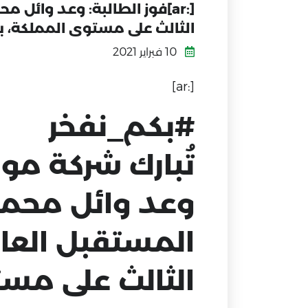
[:ar]فوز الطالبة: وعد وا
الثالث على مستوى المملكة، ب
10 فبراير 2021
[:ar]
#بكم_نفخر
تُبارك شركة موا
وعد وائل محمد
المستقبل العا
الثالث على مس