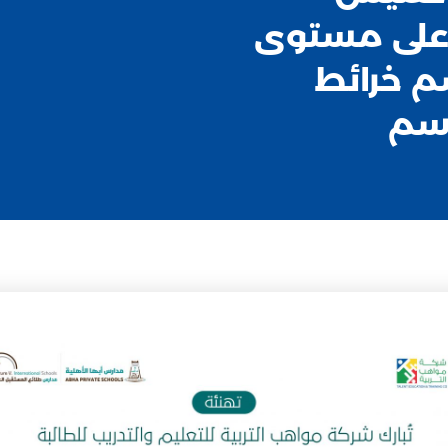
 على مستوى
م خرائط
رسم