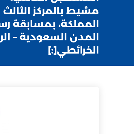
مشيط بالمركز الثالث
المملكة، بمسابقة رس
المدن السعودية – ال
الخرائطي[:]