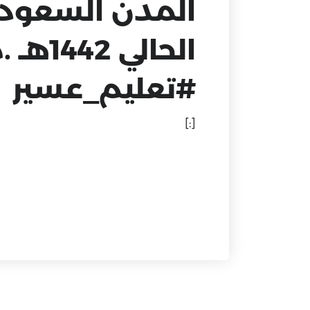
المدن السعودية
الحالي 1442هـ .متمنين لها دوام التوفيق والنجاح.
#تعليم_عسير
[:]