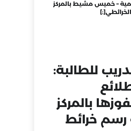
المية – خميس مشيط بالمركز
خرائطي[:]
دريب للطالبة:
لائع
زها بالمركز
 رسم خرائط