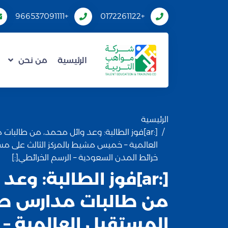
+966537091111
+0172261122
الرئيسية
من نحن
الرئيسية
[:ar]فوز الطالبة: وعد وائل محمد، من طالب
العالمية – خميس مشيط بالمركز الثالث على م
خرائط المدن السعودية – الرسم الخرائطي[:]
[:ar]فوز الطالبة: وع
من طالبات مدارس طل
المستقبل العالمية 