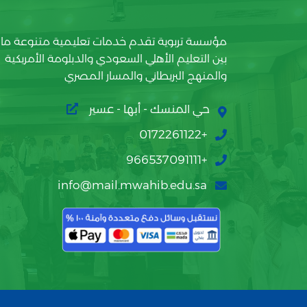
مؤسسة تربوية تقدم خدمات تعليمية متنوعة ما
بين التعليم الأهلي السعودي والدبلومة الأمريكية
والمنهج البريطاني والمسار المصري
حي المنسك - أبها - عسير
+0172261122
+966537091111
info@mail.mwahib.edu.sa