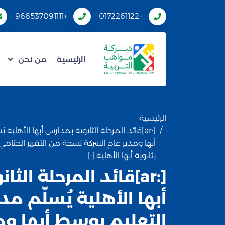
+966537091111
+0172261122
الرئيسية
من نحن
الرئيسية
[:ar]قائد المرحلة الثانوية بمدارس أبها الأهلي
أبها ومدير عام الشركة نسخة من التقرير الختام
بثانوية أبها الأهلية [:]
[:ar]قائد المرحلة ال
أبها الأهلية يُسلّم مد
التعليم بوسط أبها وم