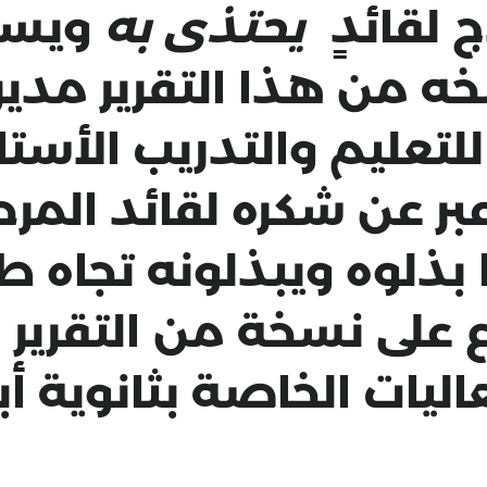
 لقائدٍ
يحتذى به
ويسار
ه من هذا التقرير مدير
للتعليم والتدريب الأست
عبر عن شكره لقائد المر
بذلوه ويبذلونه تجاه طل
 على نسخة من التقرير 
ليات الخاصة بثانوية أب