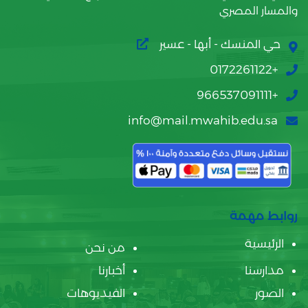
والمسار المصري
حي المنسك - أبها - عسير
+0172261122
+966537091111
info@mail.mwahib.edu.sa
روابط مهمة
الرئيسية
من نحن
مدارسنا
أخبارنا
الصور
الفيديوهات