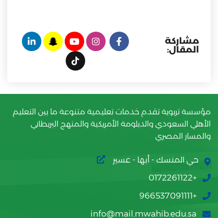
مشاركة
المقال:
مؤسسة تربوية تقدم خدمات تعليمية متنوعة ما بين التعليم
الأهلي السعودي والدبلومة الأمريكية والمنهج البريطاني
والمسار المصري
حي المنسك - أبها - عسير
+0172261122
+966537091111
info@mail.mwahib.edu.sa