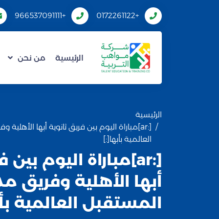
+966537091111
+0172261122
الرئيسية
من نحن
الرئيسية
[:ar]مباراة اليوم بين فريق ثانوية أبها الأهل
العالمية بأبها[:]
[:ar]مباراة اليوم بين
أبها الأهلية وفريق م
المستقبل العالمية بأب