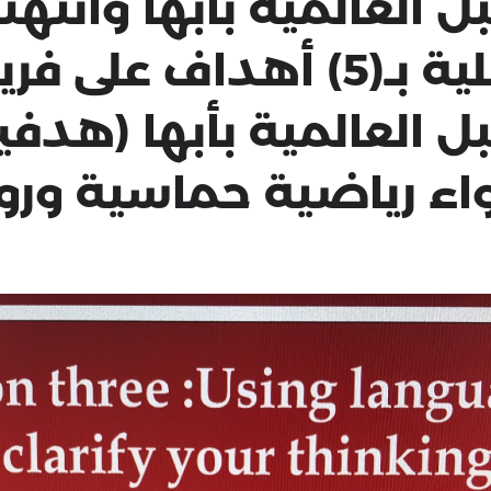
 العالمية بأبها وانتهت
ثانوية أبها الأهلية بـ(5) أه
 العالمية بأبها (هدفي
اء رياضية حماسية ورو