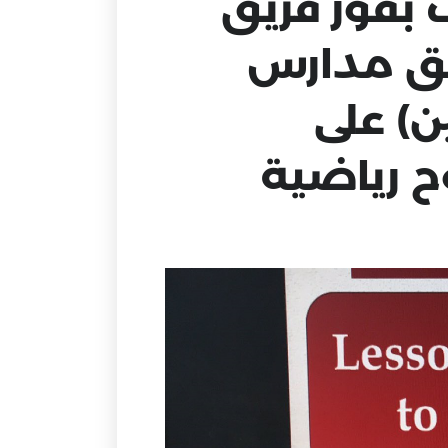
 بفوز فريق
داف على فريق مدارس
ن) على
ح رياضية