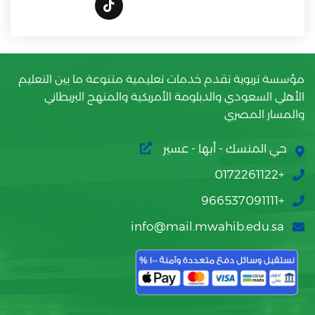
مؤسسة تربوية تقدم خدمات تعليمية متنوعة ما بين التعليم
الأهلي السعودي والدبلومة الأمريكية والمنهج البريطاني
والمسار المصري
حي المنسك - أبها - عسير
+0172261122
+966537091111
info@mail.mwahib.edu.sa