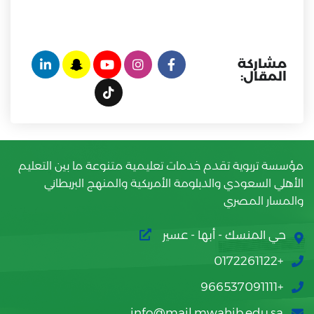
مشاركة
المقال:
مؤسسة تربوية تقدم خدمات تعليمية متنوعة ما بين التعليم
الأهلي السعودي والدبلومة الأمريكية والمنهج البريطاني
والمسار المصري
حي المنسك - أبها - عسير
+0172261122
+966537091111
info@mail.mwahib.edu.sa