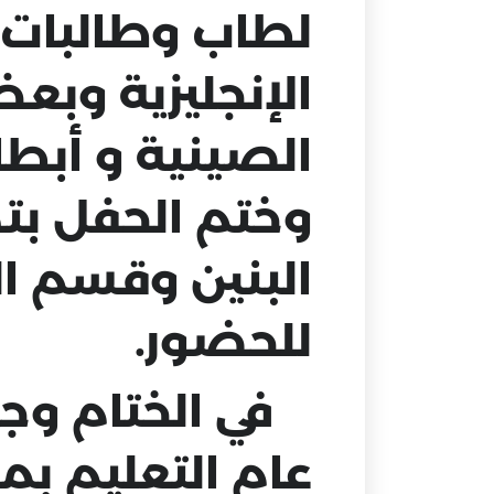
لطاب وطالبات 
الإنجليزية وب
الصينية و أبطال
وختم الحفل بت
البنين وقسم ال
للحضور.
في الختام وجهت
عام التعليم ب