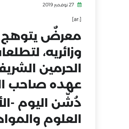
27 نوفمبر 2019
[:ar]
معرضٌ يتوهج أب
الحرمين الشريف
عهده صاحب الس
العلوم والمواه