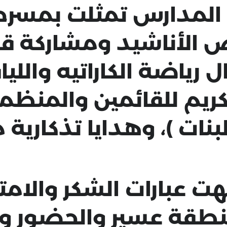
المدارس تمثلت بمسرحي
عض الأناشيد ومشاركة ق
 رياضة الكاراتيه والليا
كريم للقائمين والمنظم
بنات )، وهدايا تذكارية
 عبارات الشكر والامت
منطقة عسير والحضور و