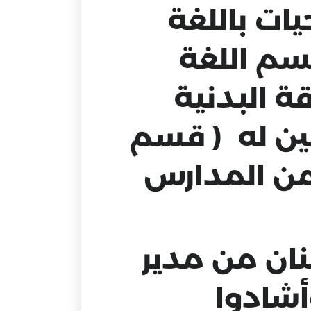
ات باللغة
سم اللغة
قة البدنية
ين له ( قسم
 من المدارس
نان من مدير
أشادوا