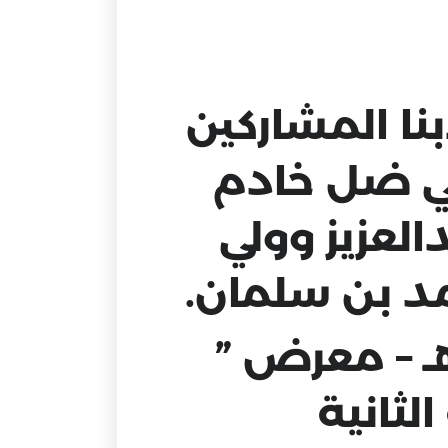
نا المشاركين
، لتطلعات رؤية المملكة 2030 في ضل خادم
لعزيز وولي
د بن سلمان.
ن اليوم -الأربعاء 30 ربيع أول 1441هـ – معرض ”
لثانية