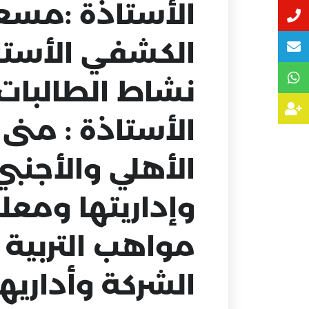
الأستاذة :مسع
الكشفي الأستا
نشاط الطالبات
الأستاذة : منى
الأهلي والأجنب
وإداريتها ومعل
مواهب التربية 
الشركة وأداريه