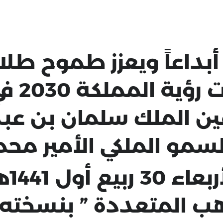
داعاً ويعزز طموح طلاب
وزائريه
ين الملك سلمان بن عبدا
مو الملكي الأمير محم
دُشّ
ب المتعددة ” بنسخته ا