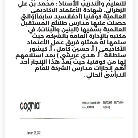
للتعليم والتدريب الأستاذ : محمد بن علي
الزهراني، شهادة الأعتماد الاكاديمي
العالمية كوقنيا (أدفانسيد سابقاً)والتي
حصلت عليها مدارس طلائع المستقبل
العالمية بشقيها (البنين والبنات)، في
مكتبه بالإدارة العامة بالشركة، حيث
سلمها له ممثلو فريق عمل الأعتماد
الأكاديمي ( أ. حسين كامل ، أ. كيشور
سلطانة ، أ. هدى عريشي ) بعد استلامهم
لها من كوقنيا، حيث يُعدّ هذا الإنجاز أحد
أهم إنجازات مدارس الشركة للعام
الدراسي الحالي .