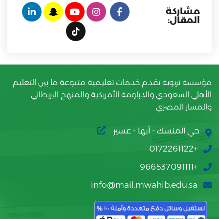
مشاركة
المقال:
مؤسسة تربوية تقدم خدمات تعليمية متنوعة ما بين التعليم
الأهلي السعودي والدبلومة الأمريكية والمنهج البريطاني
والمسار المصري
حي المنسك - أبها - عسير
+0172261122
+966537091111
info@mail.mwahib.edu.sa