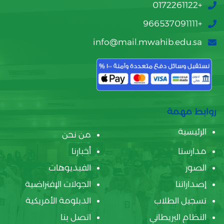
+0172261122
+966537091111
info@mail.mwahib.edu.sa
روابط مهمة
الرئيسية
من نحن
مدارسنا
أخبارنا
الصور
الفيديوهات
إصداراتنا
الجولات الإفتراضية
تسجيل الطلاب
الدبلومة الأمريكية
النظام البريطاني
اتصل بنا