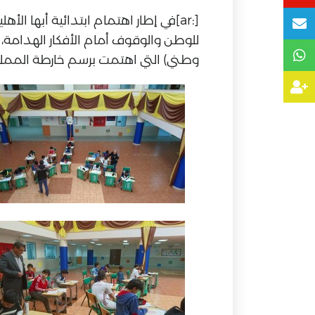
[:ar]في إطار اهتمام ابتدائية أبها ال
للوطن والوقوف أمام الأفكار الهدامة،
وطني) التي اهتمت برسم خارطة الممل