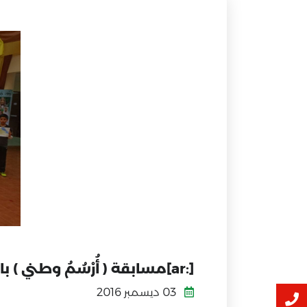
[:ar]مسابقة ( أُرْسُمُ وطني ) بابتدائية أبها الأهليّة.[:]
03 ديسمبر 2016