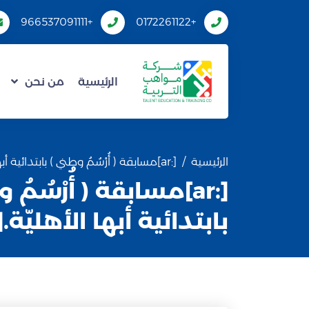
+966537091111
+0172261122
الرئيسية
من نحن
الرئيسية
[:ar]مسابقة ( أُرْسُمُ وطني ) بابتدائية أبها الأهليّة.[:]
[:ar]مسابقة ( أُرْسُمُ
بابتدائية أبها الأهليّة.[: