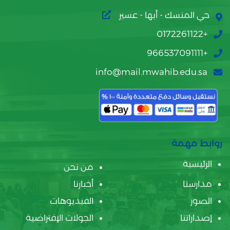
حي المنسك - أبها - عسير
+0172261122
+966537091111
info@mail.mwahib.edu.sa
روابط مهمة
الرئيسية
من نحن
مدارسنا
أخبارنا
الصور
الفيديوهات
إصداراتنا
الجولات الإفتراضية