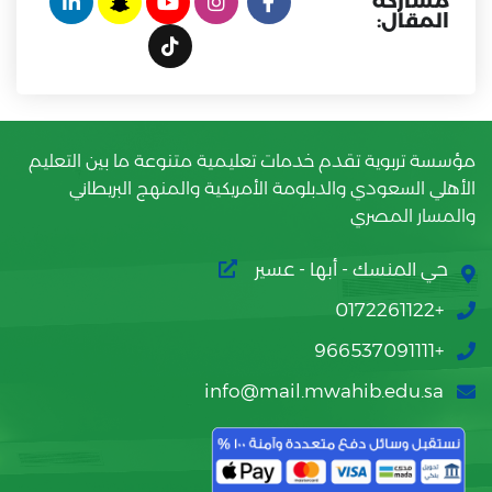
مشاركة
المقال:
مؤسسة تربوية تقدم خدمات تعليمية متنوعة ما بين التعليم
الأهلي السعودي والدبلومة الأمريكية والمنهج البريطاني
والمسار المصري
حي المنسك - أبها - عسير
+0172261122
+966537091111
info@mail.mwahib.edu.sa