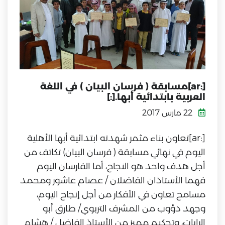
[:ar]مسابقة ( فرسان البيان ) في اللغة
العربية بابتدائية أبها.[:]
22 مارس 2017
[:ar]تعاون بناء مثمر شهدته ابتدائية أبها الأهلية
اليوم في نهائي مسابقة ( فرسان البيان) تكاتف من
أجل هدف واحد هو النجاح، أما الفارسان اليوم
فهما الأستاذان الفاضلان / عصام عاشور ومحمد
مسامح تعاون في الأفكار من أجل إنجاح اليوم،
وجهد دؤوب من المشرف التربوي/ طارق أبو
الرايات، وتحكيم مميز من الأستاذ الفاضل / هشام