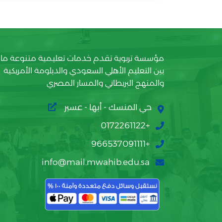
مؤسسة تربوية تقدم خدمات تعليمية متنوعة ما
بين التعليم الأهلي السعودي والدبلومة الأمريكية
والمنهج البريطاني والمسار المصري
حي المنسك - أبها - عسير
+0172261122
+966537091111
info@mail.mwahib.edu.sa