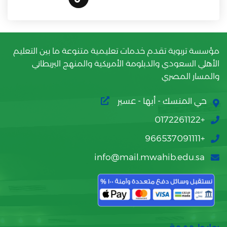
مؤسسة تربوية تقدم خدمات تعليمية متنوعة ما بين التعليم
الأهلي السعودي والدبلومة الأمريكية والمنهج البريطاني
والمسار المصري
حي المنسك - أبها - عسير
+0172261122
+966537091111
info@mail.mwahib.edu.sa