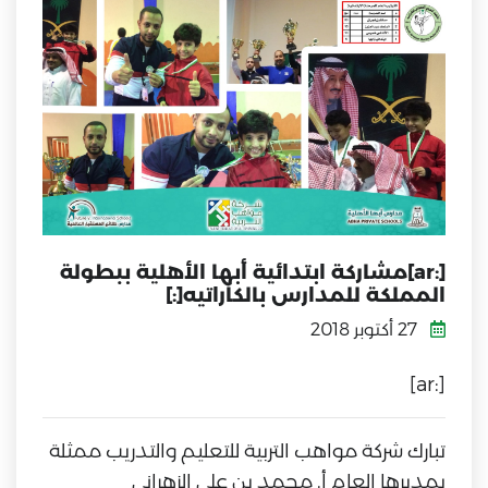
[:ar]مشاركة ابتدائية أبها الأهلية ببطولة
المملكة للمدارس بالكاراتيه[:]
27 أكتوبر 2018
[:ar]
تبارك شركة مواهب التربية للتعليم والتدريب ممثلة
بمديرها العام أ. محمد بن علي الزهراني