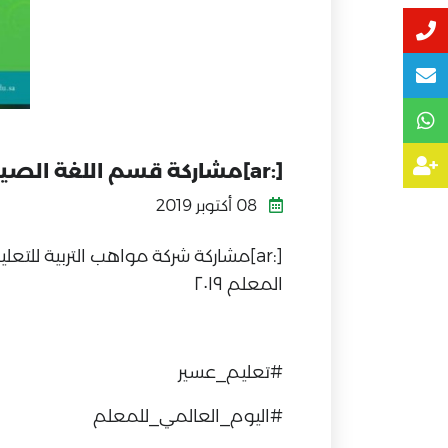
[:ar]مشاركة قسم اللغة الصينية بيوم المعلم ٢٠١٩[:]
08 أكتوبر 2019
[:ar]مشاركة شركة مواهب التربية لل
المعلم ٢٠١٩
#تعليم_عسير
#اليوم_العالمي_للمعلم