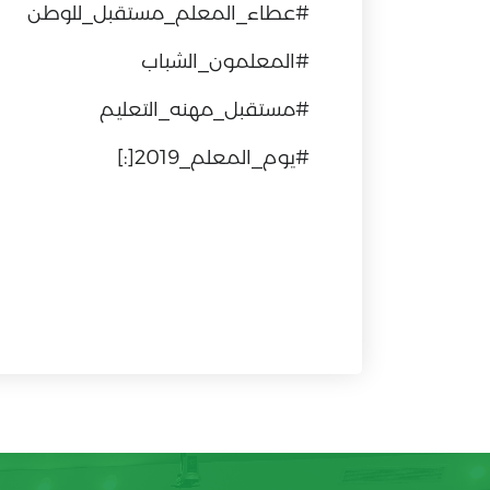
#عطاء_المعلم_مستقبل_للوطن
#المعلمون_الشباب
#مستقبل_مهنه_التعليم
#يوم_المعلم_2019[:]