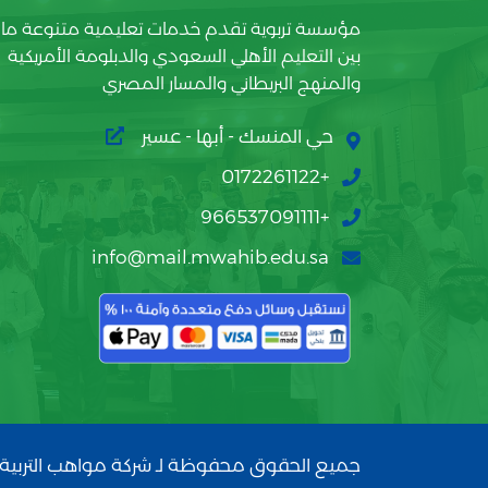
مؤسسة تربوية تقدم خدمات تعليمية متنوعة ما
بين التعليم الأهلي السعودي والدبلومة الأمريكية
والمنهج البريطاني والمسار المصري
حي المنسك - أبها - عسير
+0172261122
+966537091111
info@mail.mwahib.edu.sa
جميع الحقوق محفوظة لـ شركة مواهب التربية 2026