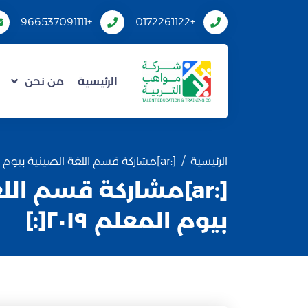
+966537091111
+0172261122
الرئيسية
من نحن
الرئيسية
[:ar]مشاركة قسم اللغة الصينية بيوم المعلم ٢٠١٩[:]
[:ar]مشاركة قسم ال
بيوم المعلم ٢٠١٩[:]