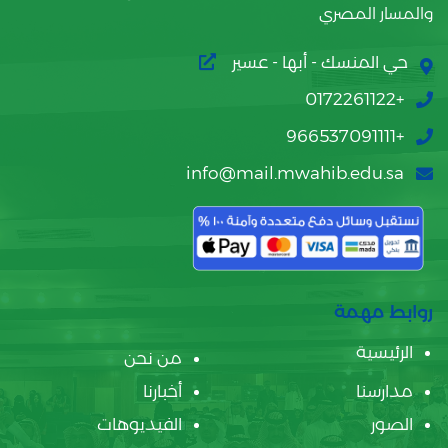
والمسار المصري
حي المنسك - أبها - عسير
+0172261122
+966537091111
info@mail.mwahib.edu.sa
روابط مهمة
الرئيسية
من نحن
مدارسنا
أخبارنا
الصور
الفيديوهات