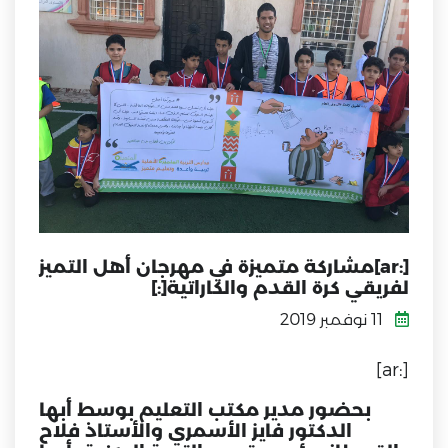
[:ar]مشاركة متميزة في مهرجان أهل التميز
لفريقي كرة القدم والكاراتية[:]
11 نوفمبر 2019
[:ar]
بحضور مدير مكتب التعليم بوسط أبها
الدكتور فايز الأسمري والأستاذ فلاح