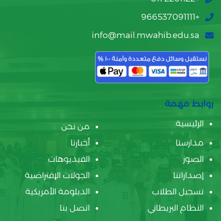
+966537091111
info@mail.mwahib.edu.sa
روابط مهمة
الرئيسية
من نحن
مدارسنا
أخبارنا
الصور
الفيديوهات
إصداراتنا
الجولات الإفتراضية
تسجيل الطلاب
الدبلومة الأمريكية
النظام البريطاني
اتصل بنا