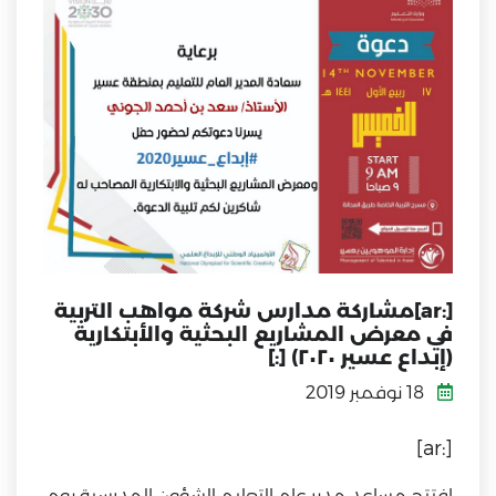
[:ar]مشاركة مدارس شركة مواهب التربية
في معرض المشاريع البحثية والأبتكارية
(إبداع عسير ٢٠٢٠) [:]
18 نوفمبر 2019
[:ar]
افتتح مساعد مدير عام التعليم للشؤون المدرسية يوم