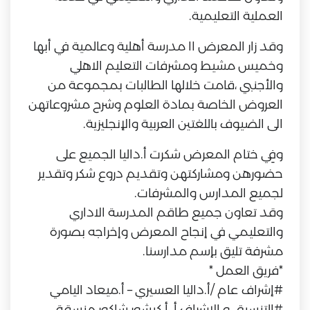
العملية التعليمية.
وقد زار المعرض ١١ مدرسة أهلية وعالمية في أبها
وخميس مشيط ومشرفات التعليم الاهلي
والأجنبي ،قامت خلالها الطالبات بمجموعة من
العروض الخاصة بمادة العلوم وشرح مشروعاتهن
الى الضيوف باللغتين العربية والإنجليزية.
وفِي ختام المعرض شكرت أ.داليا الجميع على
حضورهن ومشاركتهن وتقديم دروع شكر وتقدير
لجميع المدارس والمشرفات.
وقد تعاون جميع طاقم المدرسة الاداري
والتعليمي في إنجاح المعرض وإخراجه بصورة
مشرفة تليق بإسم مدارسنا.
*فريق العمل *
#
إشراف
عام /أ.داليا العسيري – أ.ميعاد اليامي
#
التنسيق
و الإشراف أ. أ.كيشور شاكور منسقة