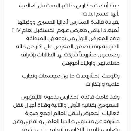
حيث أقامت مدارس طلائع المستقبل العالمية
بأبها-قسم البنات-
بقيادة قائدة المدارس أ.داليا العسيري ووكيلتها
أ.ميعاد اليامي معرض علوم المستقبل لعام ٢٠١٧
وهو المعرض الاول من نوعه في المنطقة
الجنوبية ،وقدتضمن المعرض على اكثر من مائه
وخمسون مشروعاً شاركت بها الطالبات بإشراف
معلماتهن واولياء أمورهن
وتنوعت المشروعات ما بين مجسمات وتجا
رب
علمية وابتكارات.
وقد قامت قائدة المدارس بدعوة التليفزيون
السعودي بقناتيه الأولى والثانية وقناة أجيال لنقل
فعاليات المعرض لننقل للعالم اجمع صورة
مشرفه عن مستوى طالبتنا العلمي والفكري وعن
وتعاون طاقمنا الاداري والتعليمي في خدمة