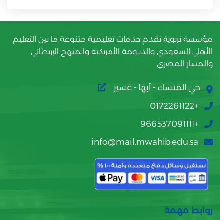
مؤسسة تربوية تقدم خدمات تعليمية متنوعة ما بين التعليم
الأهلي السعودي والدبلومة الأمريكية والمنهج البريطاني
والمسار المصري
حي المنسك - أبها - عسير
+0172261122
+966537091111
info@mail.mwahib.edu.sa
روابط مهمة