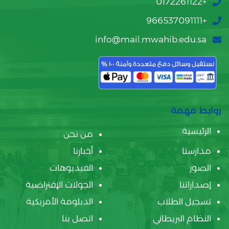
+0172261122
+966537091111
info@mail.mwahib.edu.sa
روابط مهمة
الرئيسية
من نحن
مدارسنا
أخبارنا
الصور
الفيديوهات
إصداراتنا
الجولات الإفتراضية
تسجيل الطلاب
الدبلومة الأمريكية
النظام البريطاني
اتصل بنا