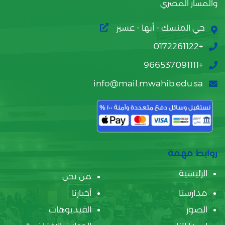
والمسار المصري
حي المنسك - أبها - عسير
+0172261122
+966537091111
info@mail.mwahib.edu.sa
روابط مهمة
الرئيسية
من نحن
مدارسنا
أخبارنا
الصور
الفيديوهات