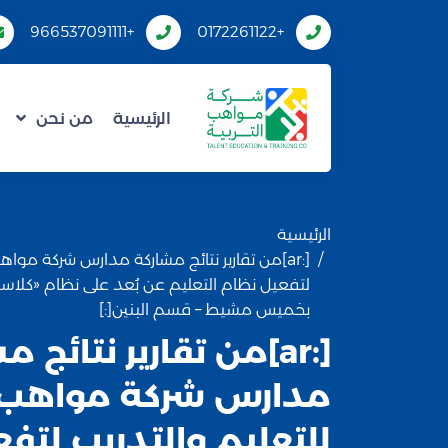
+966537091111
+0172261122
الرئيسية
من نحن
الرئيسية
[:ar]من تقارير نتائج مشاركة مدارس شركة مواهب
لتفعيل نظام التعليم عن بُعد على نظام «كلاس
بخميس مشيط – قسم البنين[:]
[:ar]من تقارير نتائج 
مدارس شركة مواهب ال
للتعليم والتدريب لتف