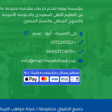
مؤسسة تربوية تقدم خدمات تعليمية متنوعة ما
بين التعليم الأهلي السعودي والدبلومة الأمريكية
والمنهج البريطاني والمسار المصري
حي المنسك - أبها - عسير
+0172261122
+966537091111
info@mail.mwahib.edu.sa
جميع الحقوق محفوظة لـ شركة مواهب التربية 2026