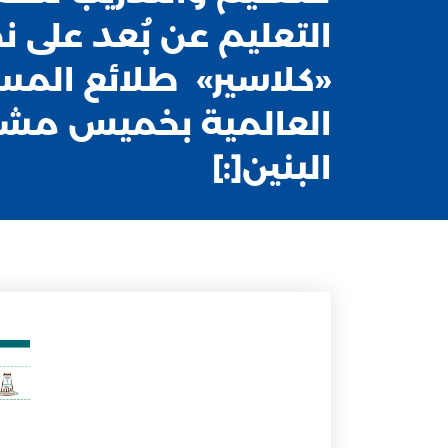
التعليم عن بُعد على 
«كلاسير» طلائع المس
العالمية بخميس مش
البنين[:]