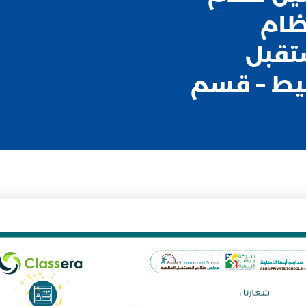
نظام
تقبل
يط – قسم