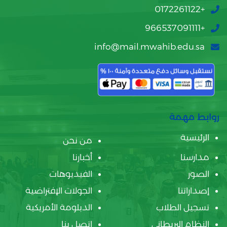
+0172261122
+966537091111
info@mail.mwahib.edu.sa
روابط مهمة
الرئيسية
من نحن
مدارسنا
أخبارنا
الصور
الفيديوهات
إصداراتنا
الجولات الإفتراضية
تسجيل الطلاب
الدبلومة الأمريكية
النظام البريطاني
اتصل بنا