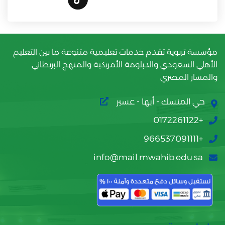
مؤسسة تربوية تقدم خدمات تعليمية متنوعة ما بين التعليم
الأهلي السعودي والدبلومة الأمريكية والمنهج البريطاني
والمسار المصري
حي المنسك - أبها - عسير
+0172261122
+966537091111
info@mail.mwahib.edu.sa