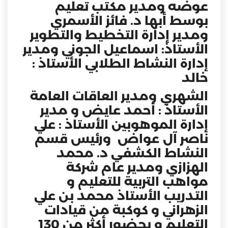
عوضه ومدير مكتب تعليم
بوسط أبها د. فائز الأسمري
ومدير إدارة التخطيط والتطوير
الأستاذ: اسماعيل الجوني ومدير
إدارة النشاط الطلابي الأستاذ :
خالد
الشهري ومدير العاقات العامة
الأستاذ : أحمد عايض و مدير
إدارة الموهوبين الأستاذ : علي
ناصر آل عواض ورئيس قسم
النشاط الكشفي د. محمد
الهزازي ومدير عام شركة
مواهب التربية للتعليم و
التدريب الأستاذ محمد بن علي
الزهراني و كوكبة من قيادات
التعليم و بحضور أكثر من 130