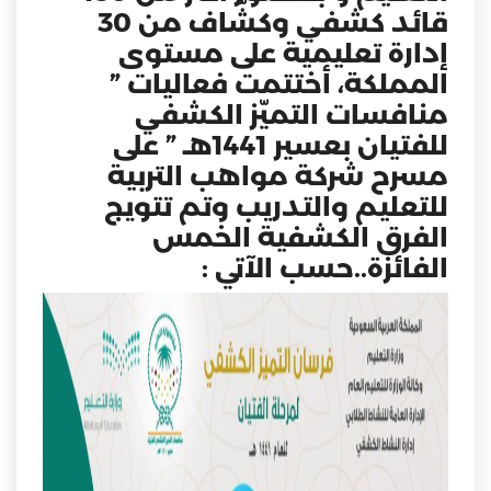
قائد كشفي وكشّاف من 30
إدارة تعليمية على مستوى
المملكة، أختتمت فعاليات ”
منافسات التميّز الكشفي
للفتيان بعسير 1441هـ ” على
مسرح شركة مواهب التربية
للتعليم والتدريب وتم تتويج
الفرق الكشفية الخمس
الفائزة..حسب الآتي :