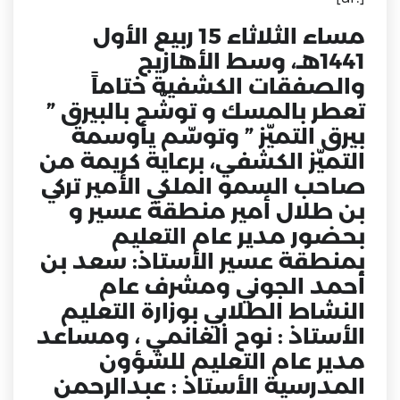
مساء الثلاثاء 15 ربيع الأول
1441هـ، وسط الأهازيج
والصفقات الكشفية ختاماً
تعطر بالمسك و توشّح بالبيرق ”
بيرق التميّز ” وتوسّم يأوسمة
التميّز الكشفي، برعاية كريمة من
صاحب السمو الملكي الأمير تركي
بن طلال أمير منطقة عسير و
بحضور مدير عام التعليم
بمنطقة عسير الأستاذ: سعد بن
أحمد الجوني و‏‏مشرف عام
النشاط الطلابي بوزارة التعليم
الأستاذ : نوح الغانمي ، ومساعد
مدير عام التعليم للشؤون
المدرسية الأستاذ : عبدالرحمن