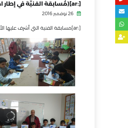
[:ar](مُسابقة الفنيّة في إطار احتفاء ابتدائيّة أبها بيوم الجودة العالميّ)[:]
26 نوفمبر 2016
[:ar]مسابقة الفنية التي أشرف عليها الأستاذ / مصطفى كمال في تلوين شعار الجودة.