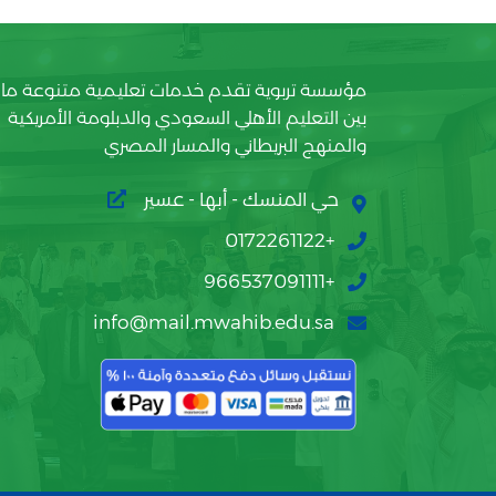
مؤسسة تربوية تقدم خدمات تعليمية متنوعة ما
بين التعليم الأهلي السعودي والدبلومة الأمريكية
والمنهج البريطاني والمسار المصري
حي المنسك - أبها - عسير
+0172261122
+966537091111
info@mail.mwahib.edu.sa