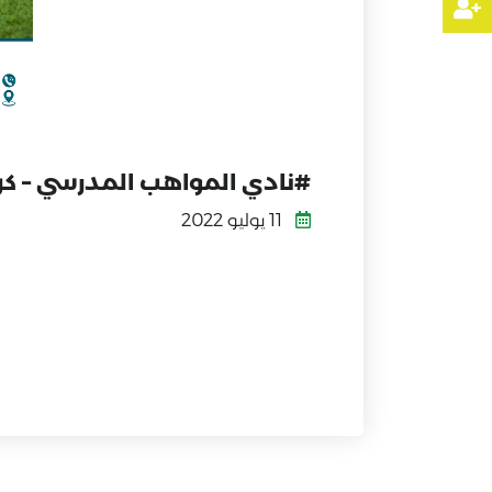
#نادي المواهب المدرسي – كر
11 يوليو 2022