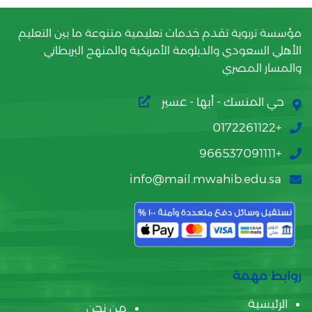
مؤسسة تربوية تقدم خدمات تعليمية متنوعة ما بين التعليم
الأهلي السعودي والدبلومة الأمريكية والمنهج البريطاني
والمسار المصري
حي المنسك - أبها - عسير
+0172261122
+966537091111
info@mail.mwahib.edu.sa
روابط مهمة
الرئيسية
من نحن