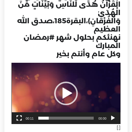
الْقُرْآنُ هُدًى لِّلنَّاسِ وَبَيِّنَاتٍ مِّنَ
الْهُدَىٰ
وَالْفُرْقَانِ)،البقرة185،صدق الله
العظيم
نهنئكم بحلول شهر #رمضان
المبارك
وكل عام وأنتم بخير
مشغل
الفيديو
00:11
00:00
[:]