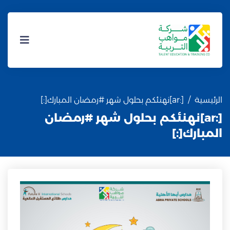
الرئيسية
[:ar]نهنئكم بحلول شهر #رمضان المبارك[:]
[:ar]نهنئكم بحلول شهر #رمضان
المبارك[:]