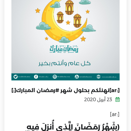
[:ar]نهنئكم بحلول شهر #رمضان المبارك[:]
23 أبريل 2020
[:ar]
(شَهْرُ رَمَضَانَ الَّذِي أُنزِلَ فِيهِ