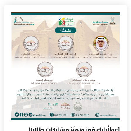
[:ar]نُبارك فوز وتميّز مشاركات طلابنا