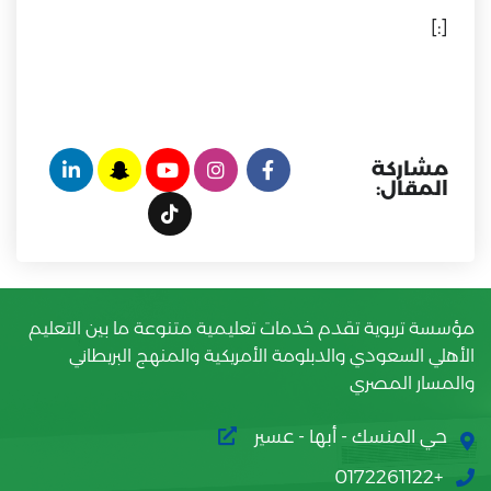
[:]
مشاركة
المقال:
مؤسسة تربوية تقدم خدمات تعليمية متنوعة ما بين التعليم
الأهلي السعودي والدبلومة الأمريكية والمنهج البريطاني
والمسار المصري
حي المنسك - أبها - عسير
+0172261122