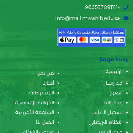
+966537091111
info@mail.mwahib.edu.sa
روابط مهمة
الرئيسية
من نحن
مدارسنا
أخبارنا
الصور
الفيديوهات
إصداراتنا
الجولات الإفتراضية
تسجيل الطلاب
الدبلومة الأمريكية
النظام البريطاني
اتصل بنا
طرق الدفع
عروض الشركاء