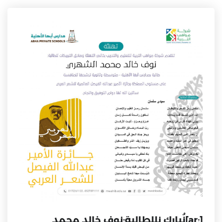
[:ar]نُبارك نللطالبة:نوف خالد محمد