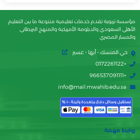
مؤسسة تربوية تقدم خدمات تعليمية متنوعة ما بين التعليم
الأهلي السعودي والدبلومة الأمريكية والمنهج البريطاني
والمسار المصري
حي المنسك - أبها - عسير
+0172261122
+966537091111
info@mail.mwahib.edu.sa
روابط مهمة