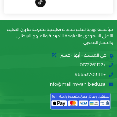
مؤسسة تربوية تقدم خدمات تعليمية متنوعة ما بين التعليم
الأهلي السعودي والدبلومة الأمريكية والمنهج البريطاني
والمسار المصري
حي المنسك - أبها - عسير
+0172261122
+966537091111
info@mail.mwahib.edu.sa