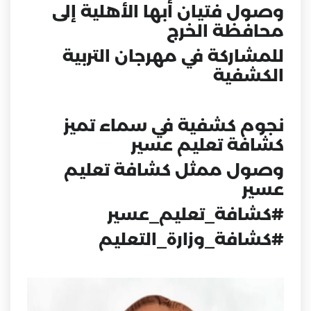
وصول فتيان أبها الأهلية إلى
محافظة الخرج
للمشاركة في مهرجان التربية
الكشفية
نجوم كشفية في سماء تميز
كشافة تعليم عسير
وصول ممثل كشافة تعليم
عسير
#كشافة_تعليم_عسير
#كشافة_وزارة_التعليم