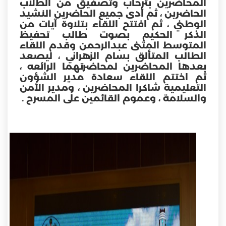
المحاضرين بترحاب وتصفيق من الطﻻب
الحاضرين ، ثم أدى جميع الحاضرين النشيد
الوطني ، ثم افتتح اللقاء بتلاوة آيات من
الذكر الحكيم بصوت طالب تحفيظ
المتوسط المثنى عبدالرحمن وقدم اللقاء
الطالب المتألق بسام الزهراني ، ليصعد
بعدها المحاضرين لمحاضرتهما الرائعه ،
ثم اختتم اللقاء سعادة مدير الشؤون
التعليمية شاكرا المحاضرين ، ومدير اﻷمن
والسلامة ، وعموم القائمين على المسرح .