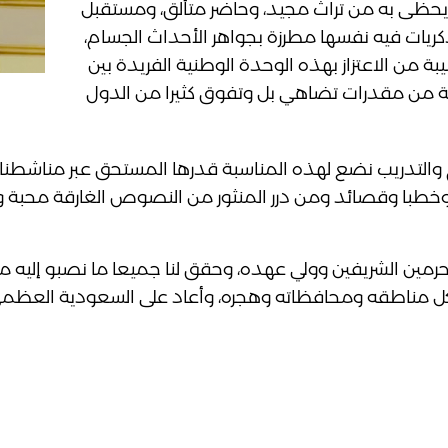
يحظى به من تراث مجيد، وحاضر متألق، ومستقبل
كريات فيه نفسها مطرزة بجواهر الأحداث الجسام،
يبة من الاعتزاز بهذه الوحدة الوطنية الفريدة بين
ولة من مقدرات تضاهي بل وتفوق كثيرا من الدول
 والتدريب نضع لهذه المناسبة قدرها المستحق عبر مناشطنا 
وخطبا وقصائد ومن درر المنثور من النصوص الغارقة محبة وا
رمين الشريفين وولي عهده، وحقق لنا جميعا ما نصبو إليه من 
في كل مناطقه ومحافظاته وهجره، وأعاد على السعودية العظمى