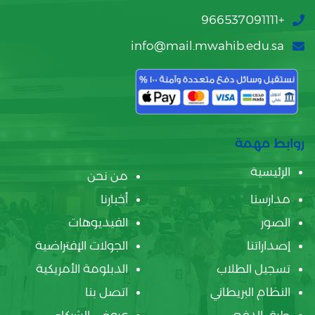
+966537091111
info@mail.mwahib.edu.sa
روابط مهمة
الرئيسية
من نحن
مدارسنا
أخبارنا
الصور
الفيديوهات
إصداراتنا
الجولات الإفتراضية
تسجيل الطلاب
الدبلومة الأمريكية
النظام البريطاني
اتصل بنا