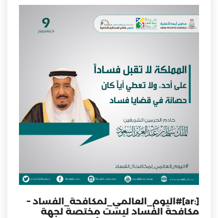
[:ar]‏⁧‫#اليوم_العالمي_لمكافحة_الفساد –
مكافحة الفساد ليست مختصة لجهة