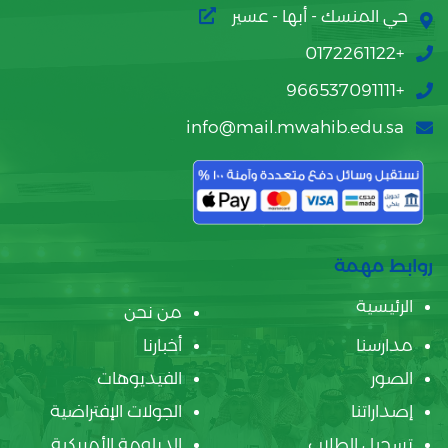
حي المنسك - أبها - عسير
+0172261122
+966537091111
info@mail.mwahib.edu.sa
روابط مهمة
الرئيسية
من نحن
مدارسنا
أخبارنا
الصور
الفيديوهات
إصداراتنا
الجولات الإفتراضية
تسجيل الطلاب
الدبلومة الأمريكية