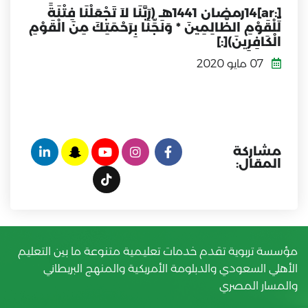
[:ar]14رمضان 1441هـ (رَبَّنَا لاَ تَجْعَلْنَا فِتْنَةً
لِّلْقَوْمِ الظَّالِمِينَ * وَنَجِّنَا بِرَحْمَتِكَ مِنَ الْقَوْمِ
الْكَافِرِينَ)[:]
07 مايو 2020
مشاركة
المقال:
مؤسسة تربوية تقدم خدمات تعليمية متنوعة ما بين التعليم
الأهلي السعودي والدبلومة الأمريكية والمنهج البريطاني
والمسار المصري