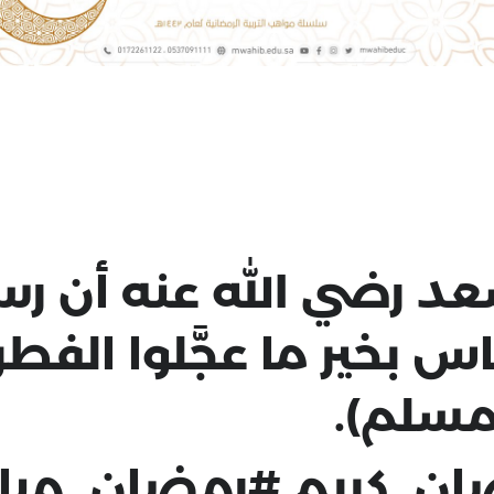
 رضي الله عنه أن رس
ناس بخير ما عجَّلوا الفطر
ومسلم).
ن_كريم #رمضان_مبا