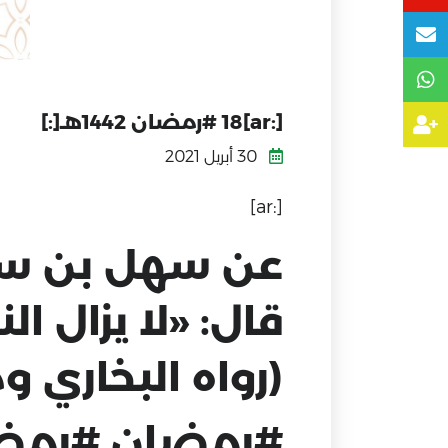
[:ar]18 #رمضان 1442هـ[:]
30 أبريل 2021
[:ar]
عن سهل بن سعد
قال: «لا يزال ال
(رواه البخاري 
#رمضان #رمضا