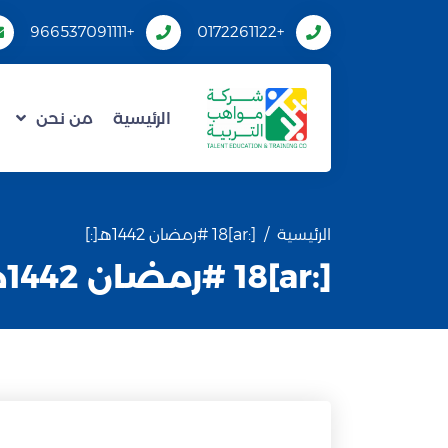
+966537091111
+0172261122
الرئيسية
من نحن
الرئيسية
[:ar]18 #رمضان 1442هـ[:]
[:ar]18 #رمضان 1442هـ[:]