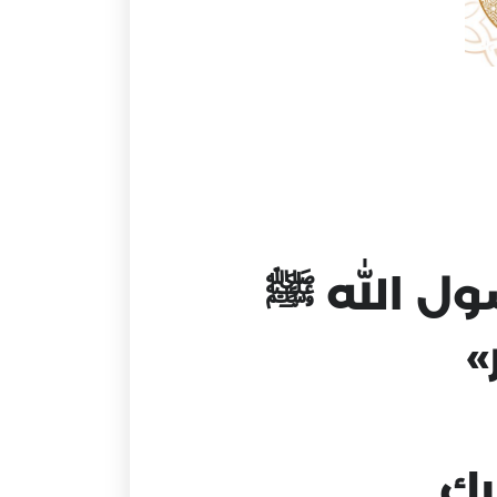
ول الله ﷺ
»
رك