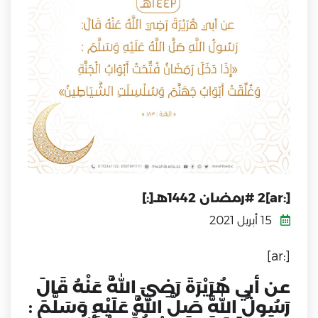
[:ar]2 #رمضان 1442هـ[:]
15 أبريل 2021
[:ar]
عن أبي هُرَيْرَةَ رَضِيَ اللَّهُ عَنْهُ قَالَ
رَسُولُ اللَّهِ صَلَّ اللَّهُ عَلَيْهِ وَسَلَّمَ :