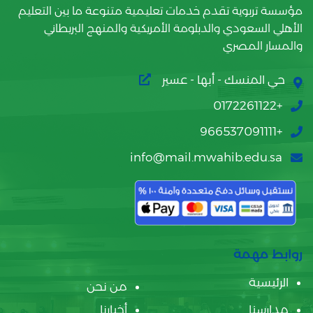
مؤسسة تربوية تقدم خدمات تعليمية متنوعة ما بين التعليم
الأهلي السعودي والدبلومة الأمريكية والمنهج البريطاني
والمسار المصري
حي المنسك - أبها - عسير
+0172261122
+966537091111
info@mail.mwahib.edu.sa
روابط مهمة
الرئيسية
من نحن
مدارسنا
أخبارنا