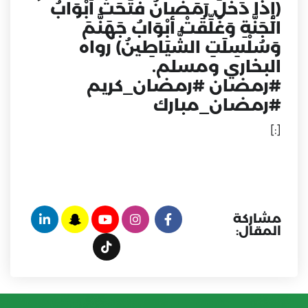
(إِذَا دَخَلَ رَمَضَانُ فُتِّحَتْ أَبْوَابُ
الْجَنَّةِ وَغُلِّقَتْ أَبْوَابُ جَهَنَّمَ
وَسُلْسِلَتِ الشَّيَاطِينُ) رواه
البخاري ومسلم.
#رمضان #رمضان_كريم
#رمضان_مبارك
[:]
مشاركة
المقال: