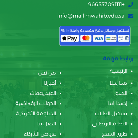
+966537091111
info@mail.mwahib.edu.sa
روابط مهمة
الرئيسية
من نحن
مدارسنا
أخبارنا
الصور
الفيديوهات
إصداراتنا
الجولات الإفتراضية
تسجيل الطلاب
الدبلومة الأمريكية
النظام البريطاني
اتصل بنا
طرق الدفع
عروض الشركاء