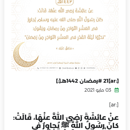
[:ar]21 #رمضان 1442هـ[:]
03 مايو 2021
[:ar]
عنْ عائِشَةَ رَضِيَ اللَّه عنْهَا، قَالَتْ:
كانَ رسُولُ اللَّهِ ﷺ يُجاوِرُ في