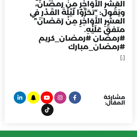
العَشْرِ الأَوَاخِرِ مِنْ رمضَانَ،
ويَقُول: “تحَرَّوْا لَيْلَةَ القَدْرِ في
العشْرِ الأَوَاخِرِ مِنْ رَمَضانَ”
متفقٌ عَلَيْهِ.
#رمضان #رمضان_كريم
#رمضان_مبارك
[:]
مشاركة
المقال: