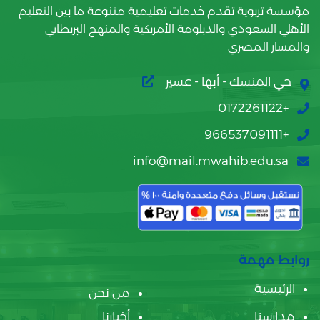
مؤسسة تربوية تقدم خدمات تعليمية متنوعة ما بين التعليم
الأهلي السعودي والدبلومة الأمريكية والمنهج البريطاني
والمسار المصري
حي المنسك - أبها - عسير
+0172261122
+966537091111
info@mail.mwahib.edu.sa
روابط مهمة
الرئيسية
من نحن
مدارسنا
أخبارنا