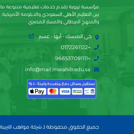
مؤسسة تربوية تقدم خدمات تعليمية متنوعة ما
بين التعليم الأهلي السعودي والدبلومة الأمريكية
والمنهج البريطاني والمسار المصري
حي المنسك - أبها - عسير
+0172261122
+966537091111
info@mail.mwahib.edu.sa
جميع الحقوق محفوظة لـ شركة مواهب التربية 2026