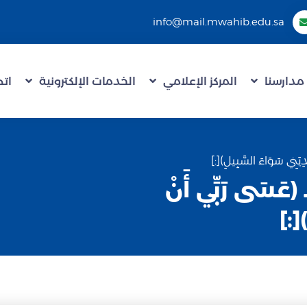
info@mail.mwahib.edu.sa
مدارسنا
المركز الإعلامي
الخدمات الإلكترونية
اتص
a رمضان 1441هـ (عَسَى رَبِّي أَنْ
[:]