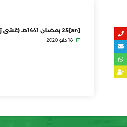
[:ar]25 رمضان 1441هـ (عَسَى رَبِّي أَنْ يَهْدِيَنِي سَوَاءَ السَّبِيلِ)[:]
18 مايو 2020