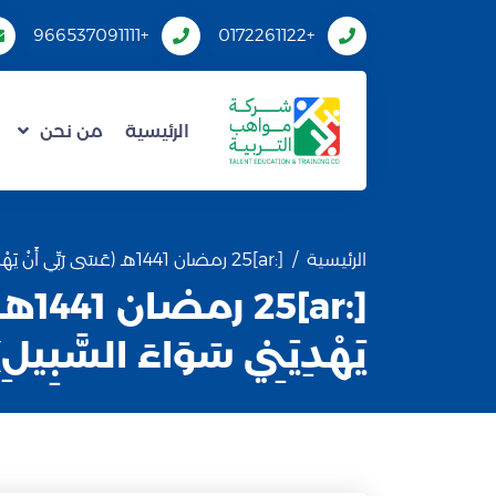
+966537091111
+0172261122
الرئيسية
من نحن
الرئيسية
[:ar]25 رمضان 1441هـ (عَسَى رَبِّي أَنْ يَهْدِيَنِي سَوَاءَ السَّبِيلِ)[:]
[:r]25
يَهْدِيَنِي سَوَاءَ السَّبِيلِ)