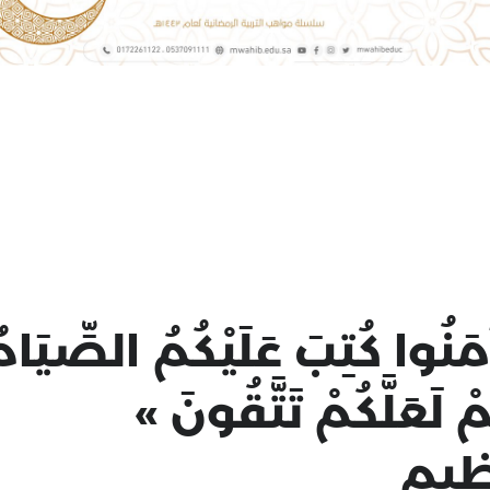
َ آمَنُوا كُتِبَ عَلَيْكُمُ الصِّيَا
ْ لَعَلَّكُمْ تَتَّقُونَ »
ظيم