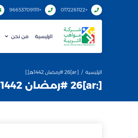
+966537091111
+0172261122
الرئيسية
من نحن
الرئيسية
[:ar]26 #رمضان 1442هـ[:]
[:ar]26 #رمضان 1442هـ[:]