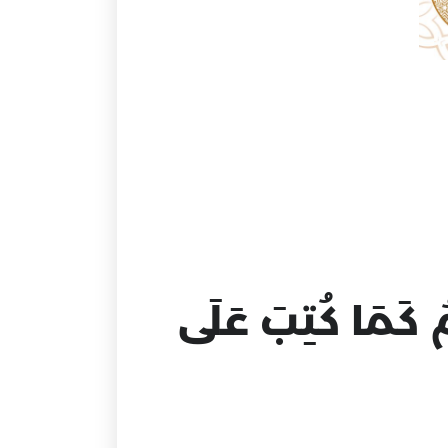
مُ كَمَا كُتِبَ عَلَى