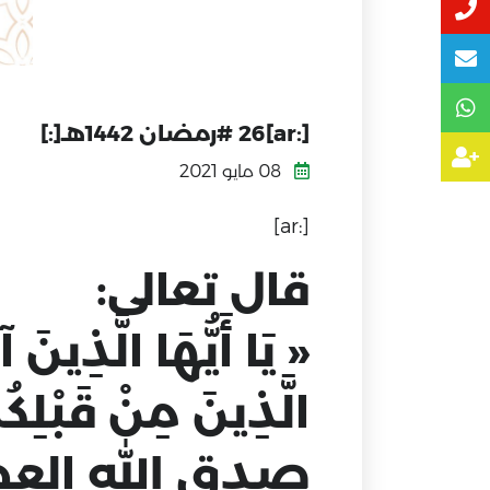
[:ar]26 #رمضان 1442هـ[:]
08 مايو 2021
[:ar]
قال تعالى:
« يَا أَيُّهَا الَّذِين
الَّذِينَ مِنْ قَبْلِكُم
صدق الله الع