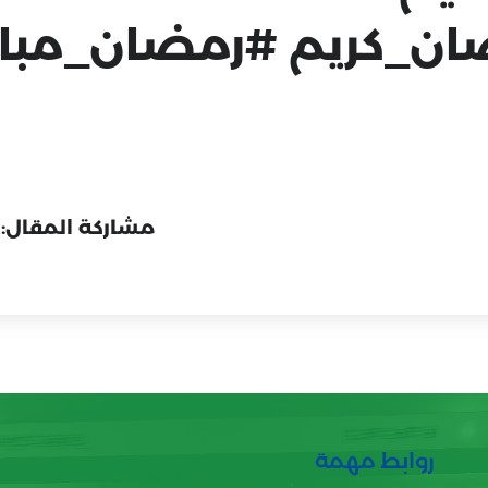
ن_كريم #رمضان_مبا
مشاركة المقال:
روابط مهمة