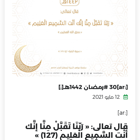
[:ar]30 #رمضان 1442هـ[:]
12 مايو 2021
[:ar]
قال تعالى: « رَبّنَا تَقَبَّلْ مِنَّا إنَّك
أَنْت السَّمِيع الْعَلِيم (127) »