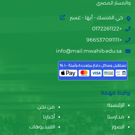
والمسار المصري
حي المنسك - أبها - عسير
+0172261122
+966537091111
info@mail.mwahib.edu.sa
روابط مهمة
الرئيسية
من نحن
مدارسنا
أخبارنا
الصور
الفيديوهات