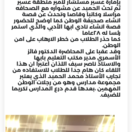
بإمارة عسير مستشار لأمير منطقة عسير
ثم تحث الحميد عن مشواره مع الصحافه
مراسلا وكاتبا وقاصا وتحدث عن قصة
انشاء صحيفة الوطن كما اوضح للحضور
قصة انشاء نادي ابها الأدبي والذي استمر
رئسا له ٢٨عاما
كما حذر الطلاب من خطر الارهاب على امن
الوطن.
وقد عقبا على المحاضرة الدكتور فائز
الأسمري مدير مكتب التعليم بابها
والاستاذ ناصر سيف اللذان اعتبرا ان هذا
اللقاء كان هام جدا للطلاب للاستفاده من
تجارب الأستاذ محمد الحميد الذي يعتبر
مجموعة مدارس وهو من رجلات الوطن
المهمين ،بعدها قدم درع المدارس تكريما
للضيف.