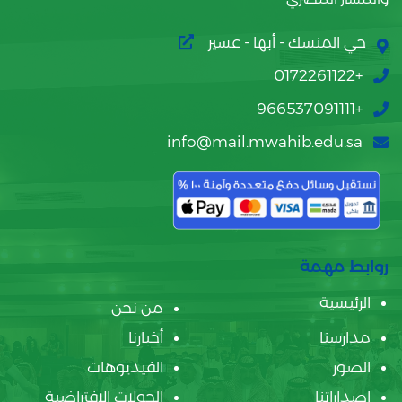
حي المنسك - أبها - عسير
+0172261122
+966537091111
info@mail.mwahib.edu.sa
روابط مهمة
الرئيسية
من نحن
مدارسنا
أخبارنا
الصور
الفيديوهات
إصداراتنا
الجولات الإفتراضية