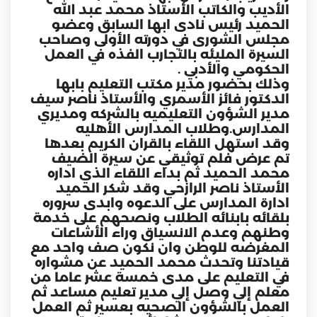
الأديب والكاتب الأستاذ محمد عبد الله
الحميد رئيس نادى ابها السابق وعضو
مجلس الشورى في دورته الأولى وصاحب
السيرة المليئه بالتجارب الفذه في العمل
الحكومي والأدبي .
وذلك بحضور مدير مكتب التعليم بابها
الدكتور فائز الأسمري والأستاذ ناصر سيف
مدير الشؤون التعليميه بالشركه ومديري
المدارس.وطلاب المدارس الأهليه
وقد استهل اللقاء بالقران الكريم بعدها
تم عرض فلم توثيقي عن سيرة الضيف
محمد الحميد ثم بداء اللقاء الذي اداره
الأستاذ ناصر الرازحي وقد شكر الحميد
ادارة المدارس على الدعوه وابدى سروره
بلقائه بابنائه الطلاب ونصحهم على خدمة
وطنهم وعدم الانسياق وراء الأشاعات
المغرضه للوطن وان نكون صف واحد مع
قيادتنا وتحدث محمد الحميد عن مشواره
في التعليم على مدى خمسة عشر عاما من
معلم إلي وصل إلي مدير تعليم مساعد ثم
العمل بالشؤون الصحيه بعسير ثم العمل